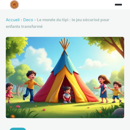
Accueil
›
Deco
›
Le monde du tipi : le jeu sécurisé pour
enfants transformé