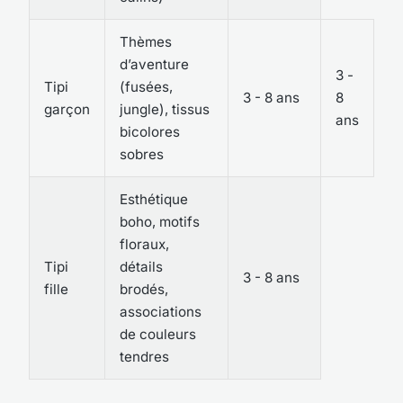
Thèmes
d’aventure
3 -
Tipi
(fusées,
3 - 8 ans
8
garçon
jungle), tissus
ans
bicolores
sobres
Esthétique
boho, motifs
floraux,
Tipi
détails
3 - 8 ans
fille
brodés,
associations
de couleurs
tendres