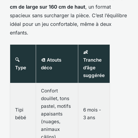
cm de large sur 160 cm de haut
, un format
spacieux sans surcharger la pièce. C’est l’équilibre
idéal pour un jeu confortable, même à deux
enfants.
👶
🔍
🎨 Atouts
Tranche
Type
déco
d’âge
suggérée
Confort
douillet, tons
pastel, motifs
Tipi
6 mois -
apaisants
bébé
3 ans
(nuages,
animaux
câlins)