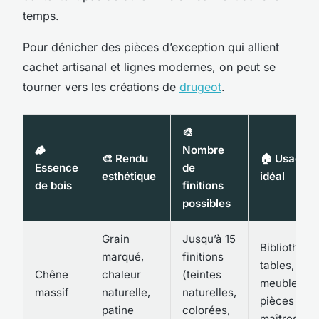
temps.
Pour dénicher des pièces d’exception qui allient
cachet artisanal et lignes modernes, on peut se
tourner vers les créations de
drugeot
.
🎨
🪵
Nombre
🎨 Rendu
🏠 Usage
Essence
de
esthétique
idéal
de bois
finitions
possibles
Grain
Jusqu’à 15
Bibliothèqu
marqué,
finitions
tables,
Chêne
chaleur
(teintes
meubles TV
massif
naturelle,
naturelles,
pièces
patine
colorées,
maîtresses