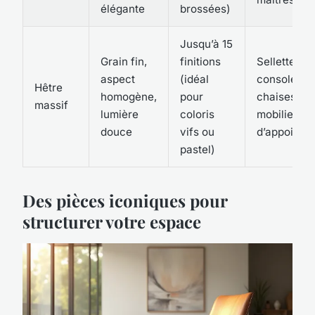
élégante
brossées)
Jusqu’à 15
Grain fin,
finitions
Sellettes,
aspect
(idéal
consoles,
Hêtre
homogène,
pour
chaises -
massif
lumière
coloris
mobilier
douce
vifs ou
d’appoint
pastel)
Des pièces iconiques pour
structurer votre espace