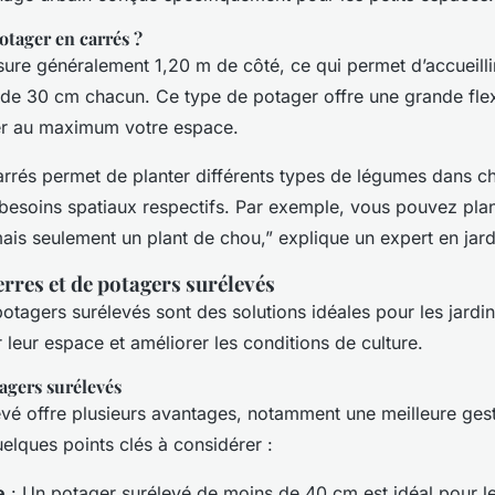
otager en carrés ?
re généralement 1,20 m de côté, ce qui permet d’accueillir
s de 30 cm chacun. Ce type de potager offre une grande flexi
er au maximum votre espace.
rrés permet de planter différents types de légumes dans c
 besoins spatiaux respectifs. Par exemple, vous pouvez plan
is seulement un plant de chou,” explique un expert en jard
erres et de potagers surélevés
potagers surélevés sont des solutions idéales pour les jardin
 leur espace et améliorer les conditions de culture.
agers surélevés
vé offre plusieurs avantages, notamment une meilleure gest
uelques points clés à considérer :
e
: Un potager surélevé de moins de 40 cm est idéal pour l