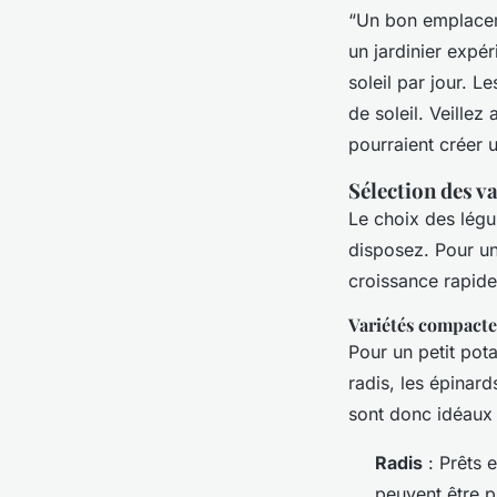
“Un bon emplaceme
un jardinier expé
soleil par jour. 
de soleil. Veillez
pourraient créer 
Sélection des v
Le choix des légu
disposez. Pour un 
croissance rapide
Variétés compactes
Pour un petit pot
radis, les épinar
sont donc idéaux 
Radis
: Prêts e
peuvent être p