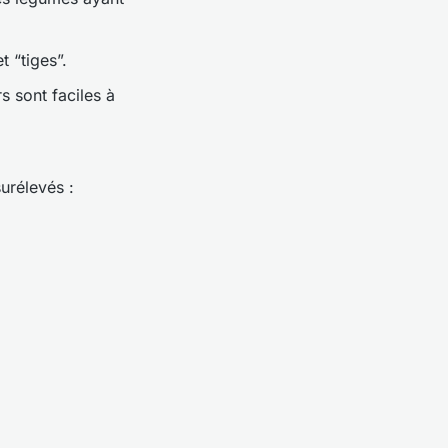
t “tiges”.
 sont faciles à
urélevés :