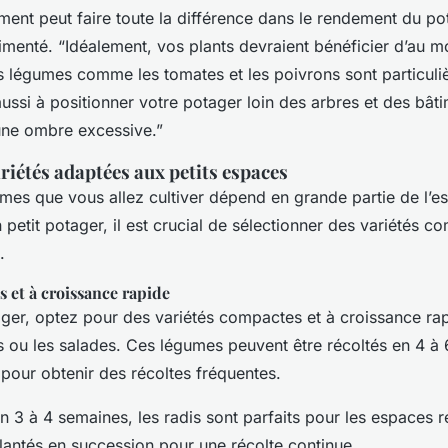
nt peut faire toute la différence dans le rendement du pot
rimenté. “Idéalement, vos plants devraient bénéficier d’au 
Les légumes comme les tomates et les poivrons sont particuli
 aussi à positionner votre potager loin des arbres et des bât
une ombre excessive.”
ariétés adaptées aux petits espaces
mes que vous allez cultiver dépend en grande partie de l’
petit potager, il est crucial de sélectionner des variétés c
.
 et à croissance rapide
ager, optez pour des variétés compactes et à croissance r
ds ou les salades. Ces légumes peuvent être récoltés en 4 à
pour obtenir des récoltes fréquentes.
n 3 à 4 semaines, les radis sont parfaits pour les espaces re
lantés en succession pour une récolte continue.