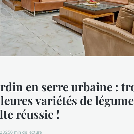
ardin en serre urbaine : t
lleures variétés de légum
te réussie !
 2025
6 min de lecture