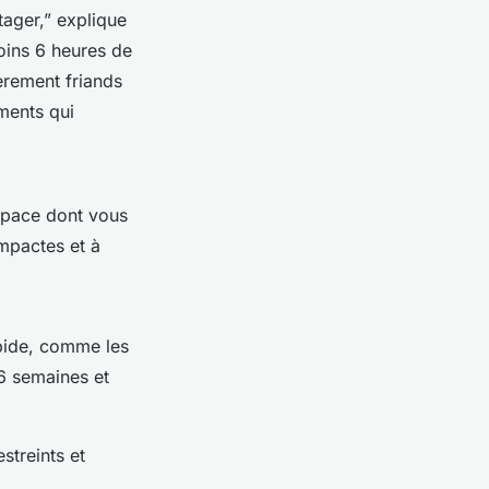
ager,” explique
moins 6 heures de
èrement friands
iments qui
espace dont vous
ompactes et à
apide, comme les
 6 semaines et
streints et