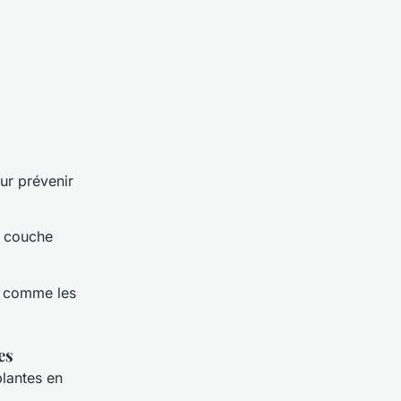
ur prévenir
a couche
es comme les
es
plantes en