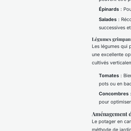
Épinards
: Pou
Salades
: Réco
successives et
Légumes grimpant
Les légumes qui 
une excellente opt
cultivés verticale
Tomates
: Bie
pots ou en bac
Concombres
:
pour optimiser
Aménagement d’
Le potager en ca
méthode de jardin