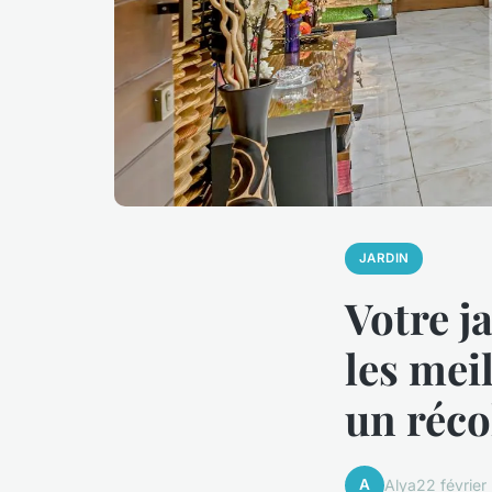
JARDIN
Votre j
les mei
un récol
A
Alya
22 février