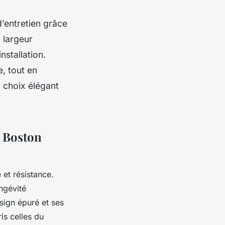
d’entretien grâce
 largeur
nstallation.
e, tout en
n choix élégant
m Boston
et résistance.
ngévité
sign épuré et ses
is celles du