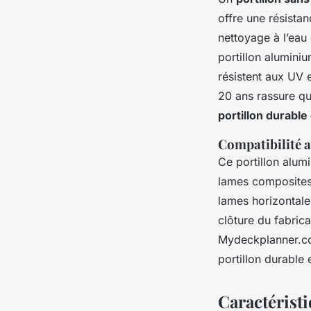
offre une résistan
nettoyage à l’eau
portillon alumini
résistent aux UV 
20 ans rassure qua
portillon durabl
Compatibilité 
Ce portillon alum
lames composites 
lames horizontale
clôture du fabric
Mydeckplanner.com
portillon durable
Caractérist