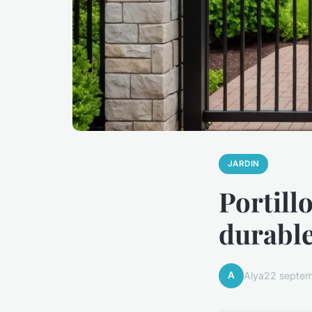
JARDIN
Portill
durable
A
Alya
22 septe