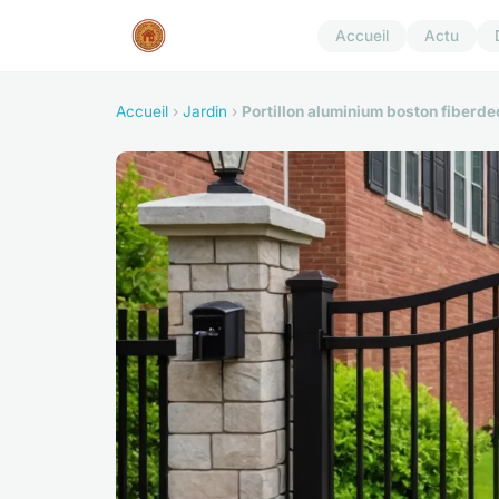
Accueil
Actu
Accueil
›
Jardin
›
Portillon aluminium boston fiberdec