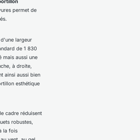
portillon
ayures permet de
és.
d'une largeur
andard de 1 830
é mais aussi une
che, à droite,
t ainsi aussi bien
tillon esthétique
 le cadre réduisent
quets robustes,
 la fois
 au vent, au gel,