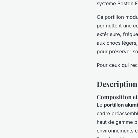
système Boston Fi
Ce portillon modu
permettent une co
extérieure, fréqu
aux chocs légers,
pour préserver so
Pour ceux qui rech
Descriptions
Composition et
Le
portillon alu
cadre préassembl
haut de gamme pro
environnements e