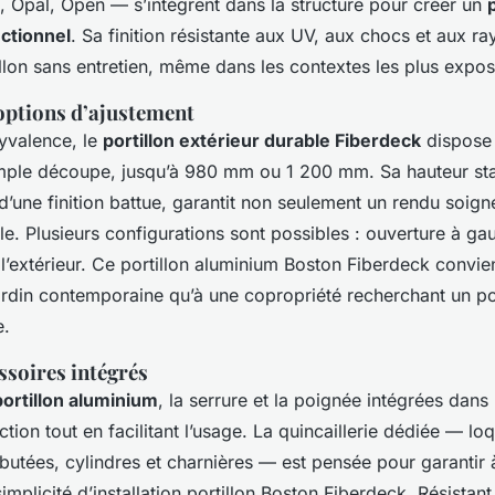
Opal, Open — s’intègrent dans la structure pour créer un
nctionnel
. Sa finition résistante aux UV, aux chocs et aux r
illon sans entretien, même dans les contextes les plus expos
options d’ajustement
yvalence, le
portillon extérieur durable Fiberdeck
dispose 
mple découpe, jusqu’à 980 mm ou 1 200 mm. Sa hauteur st
une finition battue, garantit non seulement un rendu soign
e. Plusieurs configurations sont possibles : ouverture à gau
u l’extérieur. Ce portillon aluminium Boston Fiberdeck convien
ardin contemporaine qu’à une copropriété recherchant un por
e.
ssoires intégrés
portillon aluminium
, la serrure et la poignée intégrées dans
action tout en facilitant l’usage. La quincaillerie dédiée — lo
butées, cylindres et charnières — est pensée pour garantir à
simplicité d’installation portillon Boston Fiberdeck. Résistant