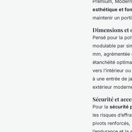
Premium, Modern, 
esthétique et fo
maintenir un port
Dimensions et 
Pensé pour la pol
modulable par si
mm, agrémentée d’
étanchéité optimal
vers l’intérieur o
à une entrée de j
extérieur modern
Sécurité et acce
Pour la
sécurité 
les risques d’effr
pivots renforcés, 
l’endurance et la 