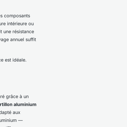
 Les composants
re intérieure ou
it une résistance
age annuel suffit
e est idéale.
ré grâce à un
rtillon aluminium
adapté aux
aluminium —