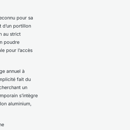
econnu pour sa
 d’un portillon
 au strict
on poudre
ale pour l’accès
age annuel à
licité fait du
 cherchant un
emporain s’intègre
llon aluminium,
ne