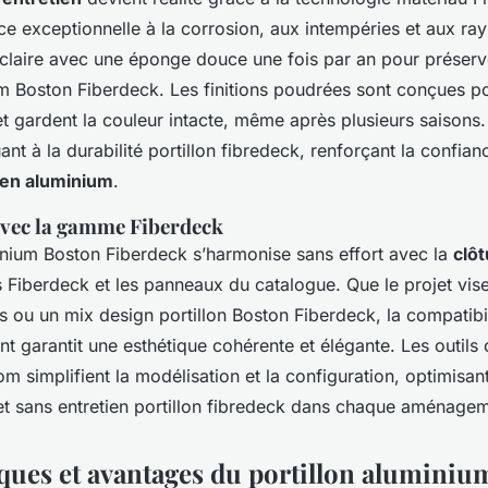
ce exceptionnelle à la corrosion, aux intempéries et aux rayur
 claire avec une éponge douce une fois par an pour préserv
um Boston Fiberdeck. Les finitions poudrées sont conçues pou
et gardent la couleur intacte, même après plusieurs saisons.
nt à la durabilité portillon fibredeck, renforçant la confia
e en aluminium
.
avec la gamme Fiberdeck
inium Boston Fiberdeck s’harmonise sans effort avec la
clô
Fiberdeck et les panneaux du catalogue. Que le projet vis
s ou un mix design portillon Boston Fiberdeck, la compatibil
ant garantit une esthétique cohérente et élégante. Les outil
 simplifient la modélisation et la configuration, optimisant 
 et sans entretien portillon fibredeck dans chaque aménagem
iques et avantages du
portillon aluminiu