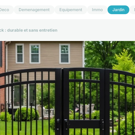
Deco
Demenagement
Equipement
Immo
Jardin
k : durable et sans entretien