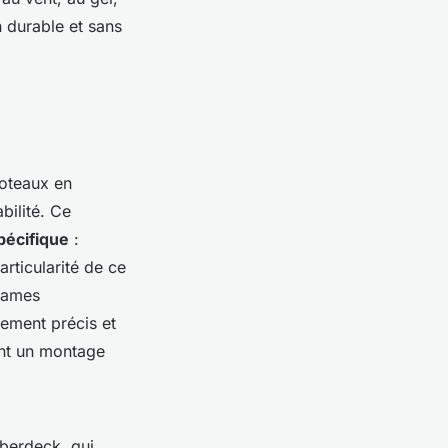
n durable et sans
oteaux en
bilité. Ce
pécifique
:
rticularité de ce
 lames
nement précis et
nt un montage
iberdeck, qui