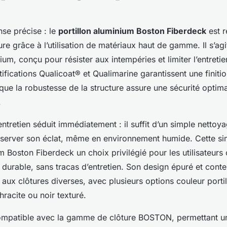
se précise : le
portillon aluminium Boston Fiberdeck
est r
ure grâce à l’utilisation de matériaux haut de gamme. Il s’agit
um, conçu pour résister aux intempéries et limiter l’entretien
ifications Qualicoat® et Qualimarine garantissent une finiti
 que la robustesse de la structure assure une sécurité optim
.
entretien séduit immédiatement : il suffit d’un simple nettoy
server son éclat, même en environnement humide. Cette simp
m Boston Fiberdeck un choix privilégié pour les utilisateurs
r durable, sans tracas d’entretien. Son design épuré et cont
ux clôtures diverses, avec plusieurs options couleur porti
thracite ou noir texturé.
 compatible avec la gamme de clôture BOSTON, permettant u