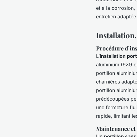
et à la corrosion,
entretien adaptée
Installation
Procédure d’ins
L’
installation por
aluminium (9x9 cm
portillon alumini
charnières adapté
portillon alumini
prédécoupées perm
une fermeture flu
rapide, limitant le
Maintenance et 
Un
portillon sans